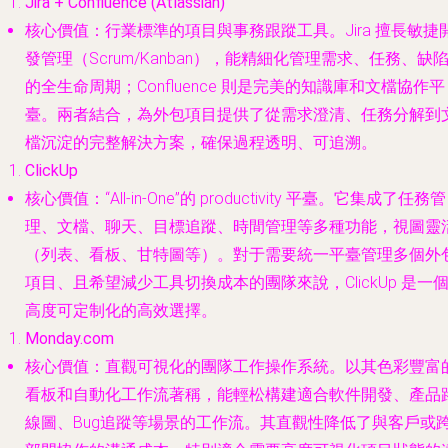
Jira + Confluence (Atlassian)
核心價值
：行業標準的項目與事務跟蹤工具。Jira 擅長敏捷
發管理（Scrum/Kanban），能精細化管理需求、任務、缺
的全生命周期；Confluence 則是完美的知識庫和文檔協作平
臺。兩者結合，為外包項目提供了從需求澄清、任務分解到
檔沉淀的完整解決方案，確保過程透明、可追溯。
ClickUp
核心價值
：“All-in-One”的 productivity 平臺。它集成了任務管
理、文檔、聊天、目標追蹤、時間管理等多種功能，視圖靈
（列表、看板、甘特圖等）。對于需要統一平臺管理多個外
項目、且希望減少工具切換成本的團隊來說，ClickUp 是一
高度可定制化的高效選擇。
Monday.com
核心價值
：直觀可視化的團隊工作操作系統。以其色彩豐富
看板和自動化工作流著稱，能輕松構建適合軟件開發、產品
線圖、Bug追蹤等場景的工作流。其直觀性降低了與客戶或