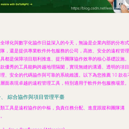
在全球化與數字化協作日益深入的今天，無論是企業內部的分布
團隊，還是提供專業軟件外包服務的公司，高效、安全的遠程管
工具都是保障項目順利推進、提升團隊協作效率的核心基礎設施
一款優秀的工具能夠跨越地理隔閡，實現無縫的溝通、透明的項
理、安全的代碼協作與可靠的系統維護。以下為您推薦 10 款在
同層面表現卓越的遠程管理工具，特別適用于軟件外包服務場景
一、 綜合協作與項目管理平臺
此類工具是遠程協作的中樞，負責任務分配、進度跟蹤和團隊溝
通。