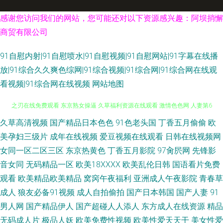
感谢您访问我们的网站，您可能还对以下资源感兴趣：阿坝捎懈
商贸有限公司
91自慰内射|91自慰喷水|91自慰视频|91自慰网站|91字幕在线播
放|91综合久久爽色综网|91综合视频|91综合网|91综合网在线观
看视频|91综合网在线视频
网站地图
久草高清视频
国产精品日本色色
91色老头国
丁香五月偷偷
欧
激情综合网俺去也 成人欧美精品一区二区 欧美午夜久久性交 成人深夜 鬼灭
美孕妇三级片
成年在线视频
爱豆视频在线观看
日韩在线视频网
之刃在线免费观看 东京熟女操逼 久草福利资源在线观看 激情色色网 人妻第6
女同一区二区三区
东京热黄色
丁香五月影院
97肏屄网
先锋影
音女同
无码精品一区
欧美18XXXX
欧美乱伦日韩
国语看片免费
页 人人爱人人看 国产精品第十页 日韩在线精品 第一导航福利在线 www91
观看
欧美精品欧美精品
窝窉午夜福利
亚洲成人午夜影院
青春草
成人
狼友必备91视频
成人自拍偷拍
国产日本韩国
国产人妻
91
色学生 97在线人人人人妻 国产一二三四 日本不卡 国产精品成人自拍 岛国大
男人网
国产精品伊人
国产超碰人人添人
东方成人在线资源
精品
无码成人片
极品人妖
欧美免费性视频
欧美性爱天天干
美女性爱
片入口 91cn色密 日韩欧美在线 欧洲人妖内射 黑丝巨乳91 99热人6 91变态