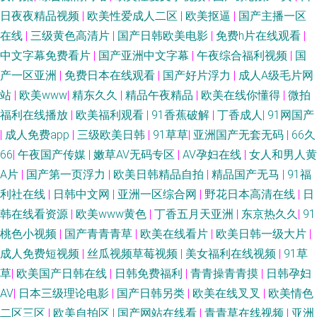
日夜夜精品视频
|
欧美性爱成人二区
|
欧美抠逼
|
国产主播一区
在线
|
三级黄色高清片
|
国产日韩欧美电影
|
免费h片在线观看
|
中文字幕免费看片
|
国产亚洲中文字幕
|
午夜综合福利视频
|
国
产一区亚洲
|
免费日本在线观看
|
国产好片浮力
|
成人A级毛片网
站
|
欧美www
|
精东久久
|
精品午夜精品
|
欧美在线你懂得
|
微拍
福利在线播放
|
欧美福利观看
|
91香蕉破解
|
丁香成人
|
91网国产
|
成人免费app
|
三级欧美日韩
|
91草草
|
亚洲国产无套无码
|
66久
66
|
午夜国产传媒
|
嫩草AV无码专区
|
AV孕妇在线
|
女人和男人黄
A片
|
国产第一页浮力
|
欧美日韩精品自拍
|
精品国产无马
|
91福
利社在线
|
日韩中文网
|
亚洲一区综合网
|
野花日本高清在线
|
日
韩在线看资源
|
欧美www黄色
|
丁香五月天亚洲
|
东京热久久
|
91
桃色小视频
|
国产青青青草
|
欧美在线看片
|
欧美日韩一级大片
|
成人免费短视频
|
丝瓜视频草莓视频
|
美女福利在线视频
|
91草
草
|
欧美国产日韩在线
|
日韩免费福利
|
青青操青青摸
|
日韩孕妇
AV
|
日本三级理论电影
|
国产日韩另类
|
欧美在线叉叉
|
欧美情色
二区三区
|
欧美自拍区
|
国产网站在线看
|
青青草在线视频
|
亚洲