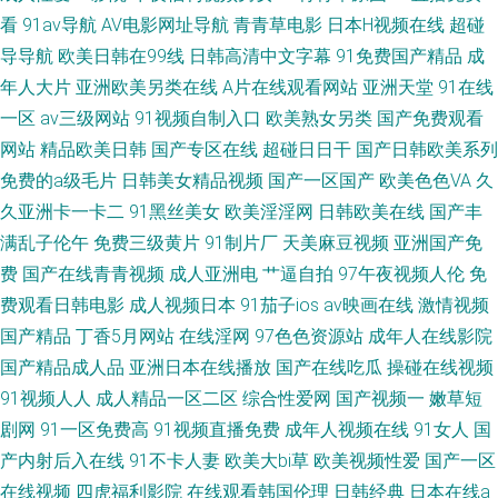
看
91av导航
AV电影网址导航
青青草电影
日本H视频在线
超碰
导导航
欧美日韩在99线
日韩高清中文字幕
91免费国产精品
成
在线视频 绿巨人在线黑科技 超碰人人操人人操 超碰在线人妻 97资源在线看
年人大片
亚洲欧美另类在线
A片在线观看网站
亚洲天堂
91在线
日韩精品人妻无码 久久麻豆 俺去也丁香激情 亚洲免费毛片 日日操人人 青青
一区
av三级网站
91视频自制入口
欧美熟女另类
国产免费观看
网站
精品欧美日韩
国产专区在线
超碰日日干
国产日韩欧美系列
草国拍2019 国产一区不卡在线 97影院福利 天天抄天天看 人人操2018 伦理
免费的a级毛片
日韩美女精品视频
国产一区国产
欧美色色VA
久
久亚洲卡一卡二
91黑丝美女
欧美淫淫网
日韩欧美在线
国产丰
神马 国产亚洲日韩在线观看 91黑料导航在线 日本视频专区 九九热6 超碰人
满乱子伦午
免费三级黄片
91制片厂
天美麻豆视频
亚洲国产免
费
国产在线青青视频
成人亚洲电
艹逼自拍
97午夜视频人伦
免
摸摸 伊人久久综合网站 人人妻人人爽人人 女同在线 久艹视频 国产五页 97
费观看日韩电影
成人视频日本
91茄子ios
av映画在线
激情视频
超碰人人草 私房福利视频网 青青草原在线伊人 精黄色精品在线观看 超碰人
国产精品
丁香5月网站
在线淫网
97色色资源站
成年人在线影院
国产精品成人品
亚洲日本在线播放
国产在线吃瓜
操碰在线视频
人操人人爽 午夜骚妇影院 日韩三级av 男女做爱激情网站 国产第12页 怡春院
91视频人人
成人精品一区二区
综合性爱网
国产视频一
嫩草短
剧网
91一区免费高
91视频直播免费
成年人视频在线
91女人
国
导航 日韩精品人妻无码 日本欧美亚洲在线 欧美三级视频 精品亚洲毛片 超碰
产内射后入在线
91不卡人妻
欧美大bi草
欧美视频性爱
国产一区
在线视频
四虎福利影院
在线观看韩国伦理
日韩经典
日本在线a