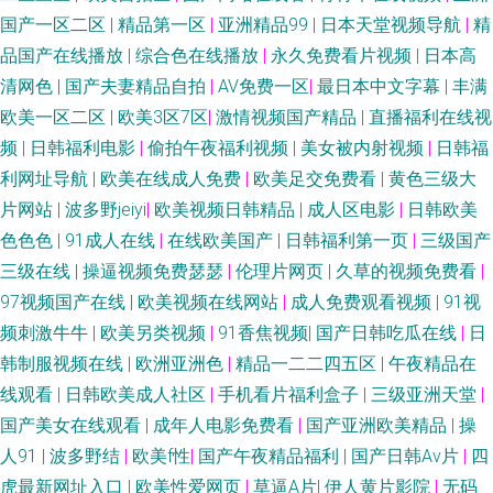
国产一区二区
|
精品第一区
|
亚洲精品99
|
日本天堂视频导航
|
精
品国产在线播放
|
综合色在线播放
|
永久免费看片视频
|
日本高
清网色
|
国产夫妻精品自拍
|
AV免费一区
|
最日本中文字幕
|
丰满
欧美一区二区
|
欧美3区7区
|
激情视频国产精品
|
直播福利在线视
频
|
日韩福利电影
|
偷拍午夜福利视频
|
美女被内射视频
|
日韩福
利网址导航
|
欧美在线成人免费
|
欧美足交免费看
|
黄色三级大
片网站
|
波多野jeiyi
|
欧美视频日韩精品
|
成人区电影
|
日韩欧美
色色色
|
91成人在线
|
在线欧美国产
|
日韩福利第一页
|
三级国产
三级在线
|
操逼视频免费瑟瑟
|
伦理片网页
|
久草的视频免费看
|
97视频国产在线
|
欧美视频在线网站
|
成人免费观看视频
|
91视
频刺激牛牛
|
欧美另类视频
|
91香焦视频
|
国产日韩吃瓜在线
|
日
韩制服视频在线
|
欧洲亚洲色
|
精品一二二四五区
|
午夜精品在
线观看
|
日韩欧美成人社区
|
手机看片福利盒子
|
三级亚洲天堂
|
国产美女在线观看
|
成年人电影免费看
|
国产亚洲欧美精品
|
操
人91
|
波多野结
|
欧美f性
|
国产午夜精品福利
|
国产日韩Aⅴ片
|
四
虎最新网址入口
|
欧美性爱网页
|
草逼A片
|
伊人黄片影院
|
无码