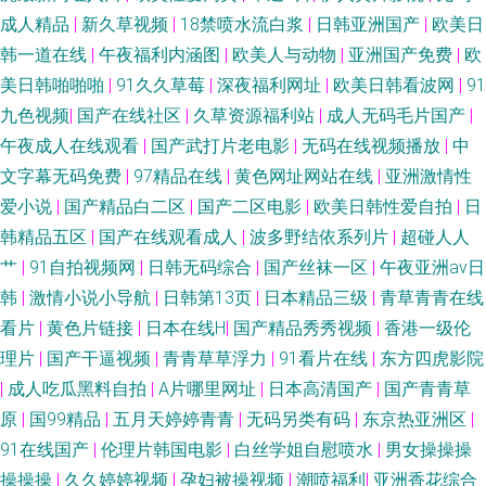
成人精品
|
新久草视频
|
18禁喷水流白浆
|
日韩亚洲国产
|
欧美日
韩一道在线
|
午夜福利内涵图
|
欧美人与动物
|
亚洲国产免费
|
欧
美日韩啪啪啪
|
91久久草莓
|
深夜福利网址
|
欧美日韩看波网
|
91
九色视频
|
国产在线社区
|
久草资源福利站
|
成人无码毛片国产
|
午夜成人在线观看
|
国产武打片老电影
|
无码在线视频播放
|
中
文字幕无码免费
|
97精品在线
|
黄色网址网站在线
|
亚洲激情性
爱小说
|
国产精品白二区
|
国产二区电影
|
欧美日韩性爱自拍
|
日
韩精品五区
|
国产在线观看成人
|
波多野结依系列片
|
超碰人人
艹
|
91自拍视频网
|
日韩无码综合
|
国产丝袜一区
|
午夜亚洲av日
韩
|
激情小说小导航
|
日韩第13页
|
日本精品三级
|
青草青青在线
看片
|
黄色片链接
|
日本在线H
|
国产精品秀秀视频
|
香港一级伦
理片
|
国产干逼视频
|
青青草草浮力
|
91看片在线
|
东方四虎影院
|
成人吃瓜黑料自拍
|
A片哪里网址
|
日本高清国产
|
国产青青草
原
|
国99精品
|
五月天婷婷青青
|
无码另类有码
|
东京热亚洲区
|
91在线国产
|
伦理片韩国电影
|
白丝学姐自慰喷水
|
男女操操操
操操操
|
久久婷婷视频
|
孕妇被操视频
|
潮喷福利
|
亚洲香花综合