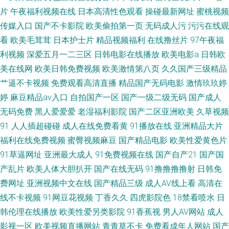
品片 久久视频这里只有精品 精品国产18 黄色性情网站 岛国大片入口 91传播
片
午夜福利视频在线
日本高清性色观看
操碰最新网址
蜜桃视频
传媒入口
国产不卡影院
欧美偷拍第一页
无码成人污
污污在线观
媒网站 婷婷日韩中文一区 人兽超碰 欧美1级片 都市激情 蜜臀在线 五月天
看
欧美毛茸茸
日本护士片
精品视频福利
在线撸丝片
97午夜福
www 精品蜜桃久久久久久久 日日撸最新网址 美女尤物强操 午夜欧美操操 人
利视频
深爱五月一二三区
日韩电影在线播放
欧美电影a
日韩欧
美在线网
欧美日韩免费视频
欧美激情第八页
久久国产三级精品
人射人人做 人人操人人爽人人妻 蜜桃视频在线观看免费 豆花官网进入免费
艹逼不卡视频
免费观看高清直播
精品国产无码电影
激情玖玖婷
婷
麻豆精品av入口
自拍国产一区
国产一级二级无码
国产成人
美女性生活网站 玖九视屏 免费18草莓视频 亚洲日韩精品免费三级 免费看片
无码免费
黑人爱爱爱
老湿福利影院
国产二区亚洲欧美
久草视频
91
人人插超碰碰
成人在线免费看黄
91播放在线
亚洲精品大片
91网站 96视频 91丝袜在线 写真片福利导航69 深夜福利在线看 视频在线免
福利在线免费视频
蜜臀视频麻豆
国产精品电影
欧美性爱黄色片
91草逼网址
亚洲最大成人
91免费视频在线
国产自产21
国产国
费观看网址 日韩电影Αν 日韩精品在线观看视频 青青草伊人色色 久久精品人
产乱片
欧美人体大胆扒开
国产在线无码
91撸撸撸撸射
日韩免
人乐在线 国产亚洲欧美第页 成人国产免费观看 超碰人人婷婷 av字幕在线观
费网址
亚洲视频中文在线
国产精品三级
成人AV线上看
高清在
线不卡视频
91网豆花视频
丁香久久
四虎影院色
18禁看喷水
日
看 91色色 在线精品黑料导航 亚洲毛片网 天天操人妻 人人操狠狠操 欧美内
韩伦理在线播放
欧美性爱另类影院
91香蕉视
男人AV网站
成人
影视一区
欧美视频直播网站
青青草不卡
免费看成年人网站
国产