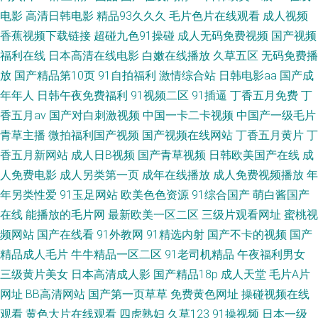
在线 国产传媒在线 人人操免费 三级午夜一区 91麻豆花剧场 国产精品自产拍
电影
高清日韩电影
精品93久久久
毛片色片在线观看
成人视频
香蕉视频下载链接
超碰九色91操碰
成人无码免费视频
国产视频
久热草精品 瑟瑟综合 都是激情网孕妇 欧洲日韩国产 天堂婷婷
福利在线
日本高清在线电影
白嫩在线播放
久草五区
无码免费播
放
国产精品第10页
91自拍福利
激情综合站
日韩电影aa
国产成
年年人
日韩午夜免费福利
91视频二区
91插逼
丁香五月免费
丁
香五月av
国产对白刺激视频
中国一卡二卡视频
中国产一级毛片
青草主播
微拍福利国产视频
国产视频在线网站
丁香五月黄片
丁
香五月新网站
成人日B视频
国产青草视频
日韩欧美国产在线
成
人免费电影
成人另类第一页
成年在线播放
成人免费视频播放
年
年另类性爱
91玉足网站
欧美色色资源
91综合国产
萌白酱国产
在线
能播放的毛片网
最新欧美一区二区
三级片观看网址
蜜桃视
频网站
国产在线看
91外教网
91精选内射
国产不卡的视频
国产
精品成人毛片
牛牛精品一区二区
91老司机精品
午夜福利男女
三级黄片美女
日本高清成人影
国产精品18p
成人天堂
毛片A片
网址
BB高清网站
国产第一页草草
免费黄色网址
操碰视频在线
观看
黄色大片在线观看
四虎熟妇
久草123
91操视频
日本一级