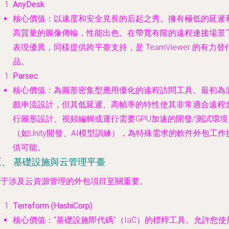
AnyDesk
核心價值
：以速度和安全見長的后起之秀。擁有極低的延遲
高質量的圖像傳輸，性能出色。在帶寬有限的遠程連接場景
表現優異，同樣提供跨平臺支持，是 TeamViewer 的有力替
品。
Parsec
核心價值
：為圖形密集型應用優化的遠程訪問工具。最初為
戲串流設計，但其低延遲、高幀率的特性使其非常適合遠程
行圖形設計、視頻編輯或運行需要GPU加速的開發/測試環境
（如Unity開發、AI模型訓練），為特殊需求的軟件外包工作
供可能。
五、 基礎設施與云管理平臺
對于涉及云資源管理的外包項目至關重要。
Terraform (HashiCorp)
核心價值
：“基礎設施即代碼”（IaC）的標桿工具。允許您使