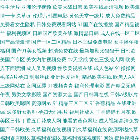
性生活片
亚洲伦理视频
欧美大战日韩
欧美在线高清视频
欧美激
情一卡
久草cn
伦理片韩国电影
黄色天堂一级片
成人免费精品
免费看女生隐私
日韩免费观看网站
91国产在线播放
国产精品被
艹
福利视频区
日韩国产欧美在线
激情瑟日韩
成人在线一区二区
国产高清激情
国产一区二区精品
日本三级免费电影
女主播午夜
福利
国产91美女视频
超清免费在线
最新加勒比狠狠干
日韩欧
美国产专区
美女内射视频免费
av天堂成
黄色三级成人网
欧美
弄下面喷潮
成人叉叉视频
性欧美视频在线
成人色站
91操操网
毛多A片孕妇
制服丝袜
亚洲性爱福利
精品欧美在线
欧黑人AA
三级网站在
女同互舔
91视频青青
福利伦理电影
国产精品无码
午夜
另类文学影院
国产资源大全
国产日韩再在线
日韩a级影片
日韩欧美嗯啊
资源网av
91精品三区二区
91香蕉精品
在线亚洲
aa
波多野女教师
孕妇无码毛片
福利社成人
丁香婷婷五月花
欧
美区日韩
丁香五月花成人网
能看的黄色网址
成人视频高清免费
国产日韩欧美
久草福利在线视频了|久草福利在线资源网站|久草
福利资原网|久草福利资源|久草福利资源视频|91网站|蜜桃视频在