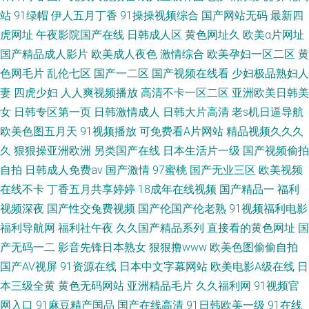
九九久久 国产精品夜夜 ts人妖视频观看 天天日天天搞 人人色成人 欧美啪啪
站
91绿帽
伊人五月丁香
91操操视频综合
国产网站无码
最新四
虎网址
午夜影院国产在线
日韩成人区
黄色网址久
欧美α片网址
一区 国产浮力影院 影视大片大全 婷婷欧美一区二区 日本高清网址 人人妻人
国产精品成人影片
欧美成人夜色
激情综合
欧美孕妇一区二区
黄
色网毛片
乱伦七区
国产一二区
国产视频在线看
少妇极品熟妇人
人干人人操 密桃影院 久久久久久国产 豆花91 国产福利第一视频导航 99艹逼
妻
四虎少妇
人人爽视频播放
高清不卡一区二区
亚洲欧美日韩美
日韩精品一区二 欧美人性交 成人视频免费在线观看 97人妻人人操人人爽 国
女
日韩专区第一页
日韩激情成人
日韩大片高清
老s机日逼导航
欧美色图五月天
91视频播放
可免费看A片网站
精品视频久久久
产精品性一区二区 磁力链接灡1151 韩日理论在线 精品自拍国 久久国产乱子
久
狠狠操亚洲欧洲
另类国产在线
日本生活片一级
国产视频偷拍
自拍
日韩成人免费av
国产激情
97蜜桃
国产无业三区
欧美视频
伦精品 国产理论 91传媒在线观看免费 无码高清人妻射 色伊人av 日韩a级激
在线不卡
丁香五月共享婷婷
18成年在线视频
国产精品一
福利
视频深夜
国产性交兔费视频
国产伦国产伦老熟
91视频福利电影
情在线 在线播放极品少妇网站 逼ssswww 韩美三级网址 国产自在线拍 第一
福利导航网
福利社午夜
久久国产精品系列
直接看的黄色网址
国
产无码一二
影音先锋日本熟女
狠狠撸www
欧美色图偷偷自拍
导航福利在线 超碰大香蕉在线人妻 在线国产www视频 欧美在线观看视频 国
国产AV视屏
91资源在线
日本中文字幕网站
欧美电影A级在线
日
产www 欧美独立一二三 麻逗91 人人性人人爱 亚洲超碰avv 在线资源AV 操碰
本三级全黄
黄色无码网站
亚洲精品毛片
久久福利网
91视频官
网入口
91麻豆精产国品
国产在线高清
91日韩欧美一级
91在线