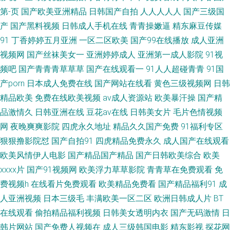
射网站 九一探花在线看 好看的中文字幕熟女 国产精品14 隔壁的邻居 国产精
第-页
国产欧美亚洲精品
日韩国产自拍
人人人人人
国产三级国
产
国产黑料视频
日韩成人手机在线
青青操嫩逼
精东麻豆传媒
品色网 国产91精品第一页 超碰一区 97超碰人人网 www人人操 伊人芭蕉 日
91
丁香婷婷五月亚洲
一区二区欧美
国产99在线播放
成人亚洲
视频网
国产丝袜美女一
亚洲婷婷成人
亚洲第一成人影院
91视
本不卡二区 人人草人人草 欧美色色22 撸av亚洲 久婷婷久久婷久791 九九操
频吧
国产青青青草草草
国产在线观看一
91人人超碰青青
91国
B网 黄色91仓库 福利视频午夜 91夜夜撸 91九色蝌蚪人妻 91网在线看 中文
产porn
日本成人免费在线
国产网站在线看
黄色三级视频网
日韩
精品欧美
免费在线欧美视频
av成人资源站
欧美暴汗操
国产精
字幕无码日韩 午夜成人婷婷福利影院 9178看片视频大全 色欧美色综合 豆花
品激情久
日韩亚洲在线
豆花av在线
日韩美女片
毛片色情视频
网
夜晚爽爽影院
四虎永久地址
精品久久国产免费
91福利专区
av最新地址 日本人妻一区二区三区 黄色图片 99福利视频导航 午夜在线影院
狠狠撸影院怼
国产自拍91
四虎精品免费永久
成人国产在线观看
欧美风情伊人电影
国产精品国产精品
国产日韩欧美综合
欧美
午夜免费 欧美操一区二 黑丝巨乳91 午夜福利视频网站 青娱乐AV 豆花91视
xxxx片
国产91视频网
欧美浮力草草影院
青青草在免费观看
免
频 三级黄色性爱 国产精品五月 91传媒诱惑完整版 91白虎在线 97人人操超
费视频h
在线看片免费观看
欧美精品免费看
国产精品福利91
成
人亚洲视频
日本三级毛
丰满欧美一区二区
欧洲日韩成人片
BT
碰 亚洲国产在线观看 深夜福利91瓜 欧美伦理在线 丝袜阁av 欧美免费观看
在线观看
偷拍精品福利视频
日韩美女透明内衣
国产无码激情
日
韩片网站
国产免费人视频在
成人三级韩国电影
精东影视
探花网