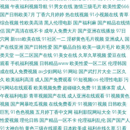
26人人 91猫先生 豆花AV wwwwww 91深夜视频 自拍网站 五月婷六月花 欧
视频
午夜福利视频导航
91男女在线
激情三级毛片
欧美性爱666
国产日韩欧美7月
丁香六月婷婷
热在线视频
91小视频在线
青草
美午夜久久性交 久久精品蜜桃 黄色资源 成年人直接看 性交免费视频 骚黄的
综合视频
性欧美高清
黑人伦理电影
国产福利麻
国产精品在线情
三级网络 婷婷色婷婷久久一区 日韩欧美一级 人人操人人操人人操 色婷婷综
侣
国产高清在线不卡
成年人免费大片
国产亚洲在线播放
97日
穴网
新sss欧美在线
91社区一二
淫秽黄色毛片视频
亚洲成人
国
合网 欧美一级专区 黑丝美女喷水 国内精品伊人久久久 极品美女一线天 超碰
产在线亚洲
国产日韩性爱
国产极品自拍
欧美一级片毛片
欧美另
类天堂
一区二区国产在线
91美女在线
久草久草视频
爱豆在线
人人色 悠悠嫩少妇蜜桃 色妇久久婷导航 青草青在线视频 久9在线 国产福利
观看
手机福利视频
日韩精品www
欧美性爱一区二区
伦理韩国
成在线人免费视频
av少妇网站
91网站
国产武打片大全
二区久
视频在线观看 俺去也天天色综合网 超碰人人澡人摸人人 黄色频网站大全 春
久
欧美福利高清
成人国产免费观看
91短视频ios
伦理性电影
污
污网站在线观看
欧美视频免费
超碰碰久免费
91直播体育
成人
色吧传媒 91影片 淫淫超碰av 无码精品视频 色色内内 屁屁影院切换路线b 噜
午夜福利电影
青草视频国产在线
成人亚洲在线观看
91视频黄色
噜狼人社区 国产一级自拍 wwwsss 一本高清无码 人人操人人爽人人爱 久久
视频
国产网暴吃瓜视频
在线免费看片
91视频91视频
日韩欧美
巨乳
91色色视频
五月婷丁香中文网
福利影院网站大全
91美女
久久艹艹 国产色色 波多野吉啪啪啪啪啪 夜夜肏逼 日韩欧美三区 欧美性交精
性爱视频
理伦日韩
国产精品一区不卡
伦理福利乱伦
国产国产人
91大神自拍
黄色三级在线观看
日本欧美成
福利在线久草
51看