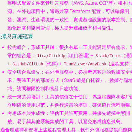
聲明式配置文件來管理云服務（AWS, Azure, GCP等）和本
源。在外包項目中，通過共享 Terraform 配置，可以確保開
發、測試、生產環境的一致性，實現基礎設施的版本控制、
動化部署和協同管理，極大提升運維效率和可靠性。
選擇與實施建議
按需組合，形成工具鏈
：很少有單一工具能滿足所有需求。
常的組合是：
(項目管理) +
(溝
Jira/ClickUp
Slack/Teams
+
(代碼) +
(遠程支持)
GitHub/GitLab
TeamViewer/AnyDesk
安全與合規優先
：在外包服務中，必須考慮客戶的數據安全
求。明確工具的部署方式（SaaS 還是自托管）、數據存儲
域、訪問權限控制和審計日志功能。
統一規范與培訓
：工具的價值在于使用。為遠程團隊和客戶
立明確的使用規范，并進行適當的培訓，確保協作流程順暢
考慮成本與集成性
：評估工具許可費用，并優先選擇生態開
放、易于與其他系統集成的工具，以避免形成信息孤島。
通過合理選擇和部署上述遠程管理工具，軟件外包服務提供商能