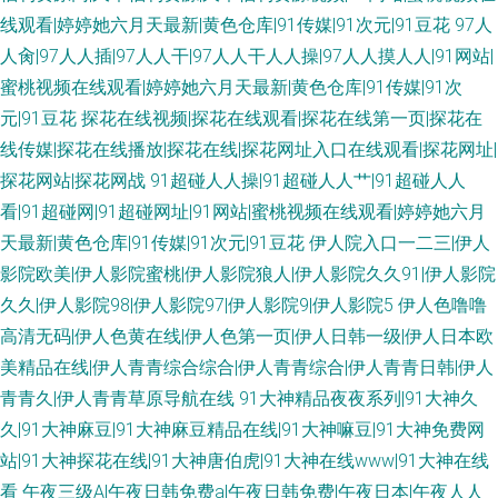
线观看|婷婷她六月天最新|黄色仓库|91传媒|91次元|91豆花
97人
人肏|97人人插|97人人干|97人人干人人操|97人人摸人人|91网站|
蜜桃视频在线观看|婷婷她六月天最新|黄色仓库|91传媒|91次
元|91豆花
探花在线视频|探花在线观看|探花在线第一页|探花在
线传媒|探花在线播放|探花在线|探花网址入口在线观看|探花网址|
探花网站|探花网战
91超碰人人操|91超碰人人艹|91超碰人人
看|91超碰网|91超碰网址|91网站|蜜桃视频在线观看|婷婷她六月
天最新|黄色仓库|91传媒|91次元|91豆花
伊人院入口一二三|伊人
影院欧美|伊人影院蜜桃|伊人影院狼人|伊人影院久久91|伊人影院
久久|伊人影院98|伊人影院97|伊人影院9|伊人影院5
伊人色噜噜
高清无码|伊人色黄在线|伊人色第一页|伊人日韩一级|伊人日本欧
美精品在线|伊人青青综合综合|伊人青青综合|伊人青青日韩|伊人
青青久|伊人青青草原导航在线
91大神精品夜夜系列|91大神久
久|91大神麻豆|91大神麻豆精品在线|91大神嘛豆|91大神免费网
站|91大神探花在线|91大神唐伯虎|91大神在线www|91大神在线
看
午夜三级A|午夜日韩免费a|午夜日韩免费|午夜日本|午夜人人