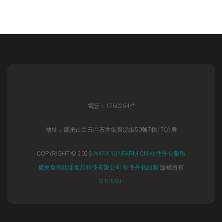
電話：1760254**
地址：廣州市白云區石井街聚源街50號7棟1701房
COPYRIGHT © 2026
WWW.YUNFARM.CN
軟件外包服務
廣東食有此理食品科技有限公司
軟件外包服務
版權所有
SITEMAP