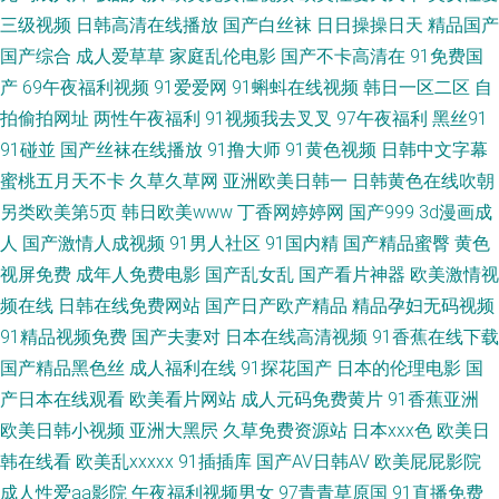
三级视频
日韩高清在线播放
国产白丝袜
日日操操日天
精品国产
视频 人人操人人人人人 花社国产日本美女91 国产三级 91传媒免费网址 日韩
国产综合
成人爱草草
家庭乱伦电影
国产不卡高清在
91免费国
产
69午夜福利视频
91爱爱网
91蝌蚪在线视频
韩日一区二区
自
无码天堂日韩 久久视平 超碰成人免费 avav人人 日韩精品在线视频 免费日韩
拍偷拍网址
两性午夜福利
91视频我去叉叉
97午夜福利
黑丝91
91碰並
国产丝袜在线播放
91撸大师
91黄色视频
日韩中文字幕
A 福利姫精品导航 偷拍精品一区 麻豆mp4 黄色91 俺去也色洛洛 人人去操人
蜜桃五月天不卡
久草久草网
亚洲欧美日韩一
日韩黄色在线吹朝
另类欧美第5页
韩日欧美www
丁香网婷婷网
国产999
3d漫画成
人去爱 黑丝福利导航 91大神麻豆精品在线 日韩成人a 国产在线精品一区 91
人
国产激情人成视频
91男人社区
91国内精
国产精品蜜臀
黄色
视屏免费
成年人免费电影
国产乱女乱
国产看片神器
欧美激情视
次元91刺激视频 污网站在线观看 久婷婷久久婷久791 超碰ph 青青草性爱AV
频在线
日韩在线免费网站
国产日产欧产精品
精品孕妇无码视频
九热九九 人人妻人人澡 黄色精东网站 中文字幕第43页 九九热这里有精品 岛
91精品视频免费
国产夫妻对
日本在线高清视频
91香蕉在线下载
国产精品黑色丝
成人福利在线
91探花国产
日本的伦理电影
国
国成人福利影院 午夜看片激情在线 日韩国产一区 精选91 草莓视频软件在线
产日本在线观看
欧美看片网站
成人元码免费黄片
91香蕉亚洲
欧美日韩小视频
亚洲大黑屄
久草免费资源站
日本xxx色
欧美日
观看 91爱爱韩国资源片 日韩美女304视频 巨乳91 av日韩在线网站 9m视频
韩在线看
欧美乱xxxxx
91插插库
国产AV日韩AV
欧美屁屁影院
成人性爱aa影院
午夜福利视频男女
97青青草原国
91直播免费
狠狠 91电影在线免费看 91俺也去网 在线观看免费电影 性综合网 青青草免费